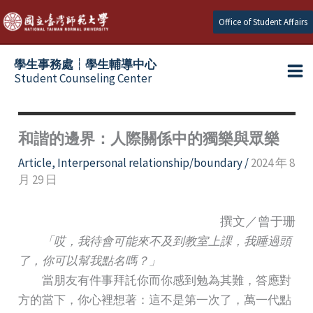
Skip
Office of Student Affairs
to
content
學生事務處┆學生輔導中心
Student Counseling Center
和諧的邊界：人際關係中的獨樂與眾樂
Article
,
Interpersonal relationship/boundary
/
2024 年 8
月 29 日
撰文／曾于珊
「哎，我待會可能來不及到教室上課，我睡過頭
了，你可以幫我點名嗎？」
當朋友有件事拜託你而你感到勉為其難，答應對
方的當下，你心裡想著：這不是第一次了，萬一代點