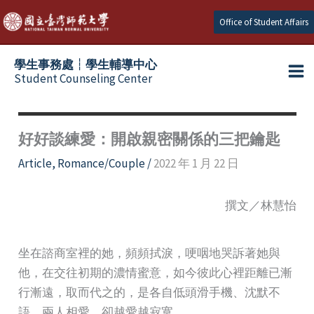
Skip
Office of Student Affairs
to
content
學生事務處┆學生輔導中心
Student Counseling Center
好好談練愛：開啟親密關係的三把鑰匙
Article
,
Romance/Couple
/
2022 年 1 月 22 日
撰文／林慧怡
坐在諮商室裡的她，頻頻拭淚，哽咽地哭訴著她與
他，在交往初期的濃情蜜意，如今彼此心裡距離已漸
行漸遠，取而代之的，是各自低頭滑手機、沈默不
語，兩人相愛，卻越愛越寂寞。