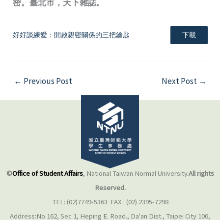
密。臺北市，天下雜誌。
好好談練愛：開啟親密關係的三把鑰匙
下載
←
Previous Post
Next Post
→
©
Office of Student Affairs
, National Taiwan Normal University.
All rights
Reserved.
TEL: (02)7749-5363 FAX : (02) 2395-7298
Address:No.162, Sec 1, Heping E. Road., Da'an Dist., Taipei City 106,