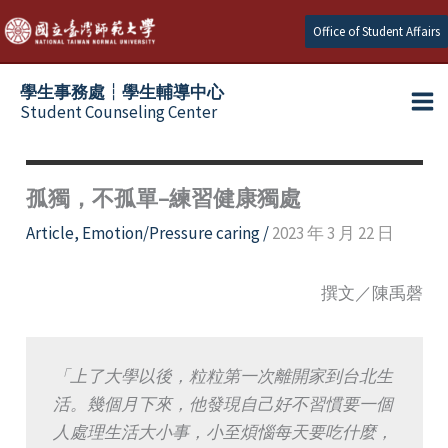
Skip
Office of Student Affairs
to
content
學生事務處┆學生輔導中心
Student Counseling Center
孤獨，不孤單–練習健康獨處
Article
,
Emotion/Pressure caring
/
2023 年 3 月 22 日
撰文／陳禹磬
「上了大學以後，粒粒第一次離開家到台北生
活。幾個月下來，他發現自己好不習慣要一個
人處理生活大小事，小至煩惱每天要吃什麼，