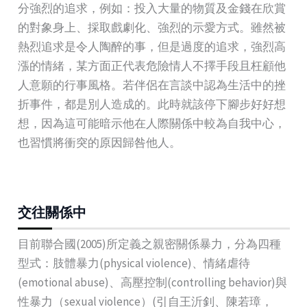
分強烈的追求，例如：投入大量的物質及金錢在欣賞
的對象身上、採取戲劇化、強烈的示愛方式。雖然被
熱烈追求是令人陶醉的事，但是過度的追求，強烈高
漲的情緒，某方面正代表危險情人不擇手段且枉顧他
人意願的行事風格。若伴侶在言談中認為生活中的挫
折事件，都是別人造成的。此時就該停下腳步好好想
想，因為這可能暗示他在人際關係中較為自我中心，
也習慣將衝突的原因歸咎他人。
交往關係中
目前聯合國(2005)所定義之親密關係暴力，分為四種
型式：肢體暴力(physical violence)、情緒虐待
(emotional abuse)、高壓控制(controlling behavior)與
性暴力（sexual violence）(引自王沂釗、陳若璋，