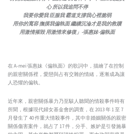
心 所以我追問不停
我要你愛我 臣服我 霸道支撐我心裡脆弱
用你的寬容 撫摸我偏執面 繼續沉淪才是我的救贖
用激情摧毀 用激情來修復」-張惠妹‧偏執面
在 A-mei 張惠妹《偏執面》的歌詞中，描繪了在控制
的親密關係裡，愛戀與占有交雜的情緒，逐漸成為讓
人恐懼的偏執。
近年來，親密關係暴力乃至駭人聽聞的情殺事件時有
所聞，根據現代婦女基金會的調查，在 2013 年 1 至 7
月發生了 40 件重大情殺事件，其中非婚姻關係的親密
關係傷害案件，就占了 17 件，分手、嫉妒是引發施暴