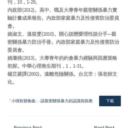
刊，10，1-29。
內政部(2012)。高中、職及大專青年親密關係暴力實
驗計畫成果報告。內政部家庭暴力及性侵害防治委員
會。
姚淑文、溫筱雯(2010)。開心談戀愛理性談分手—親
密關係暴力防治手冊。內政部家庭暴力及性侵害防治
委員會。
姚瓊桃(2013)。大專青年的約會暴力經驗與因應策略
初探。中華心理衛生期刊，1，1-31。
楊芷菱譯(2002)。遠離危險關係。台北市：張老師文
化。
「小情歌變奏曲」-談親密關係暴力的認識與因應
下載
←
Previous Post
Next Post
→