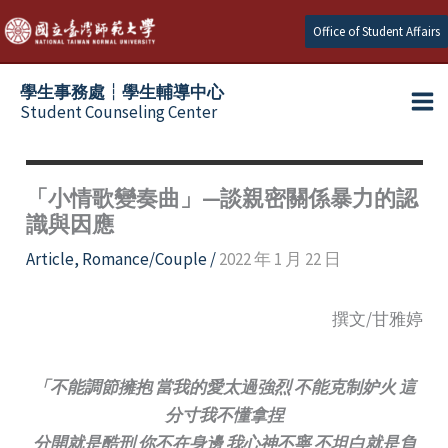
Skip
Office of Student Affairs
to
content
學生事務處┆學生輔導中心
Student Counseling Center
「小情歌變奏曲」—談親密關係暴力的認
識與因應
Article
,
Romance/Couple
/
2022 年 1 月 22 日
撰文/甘雅婷
「不能調節擁抱 當我的愛太過強烈 不能克制妒火 這
分寸我不懂拿捏
分開就是酷刑 你不在身邊 我心神不寧 不坦白就是負