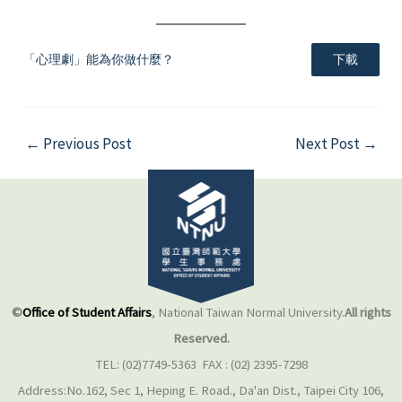
「心理劇」能為你做什麼？
下載
←
Previous Post
Next Post
→
©
Office of Student Affairs
, National Taiwan Normal University.
All rights
Reserved.
TEL: (02)7749-5363 FAX : (02) 2395-7298
Address:No.162, Sec 1, Heping E. Road., Da'an Dist., Taipei City 106,