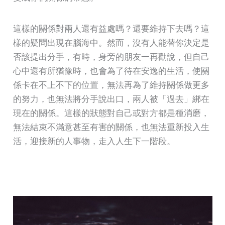
這樣的關係對兩人還有益處嗎？還要維持下去嗎？這
樣的疑問出現在腦海中。然而，沒有人能替你決定是
否該提出分手，有時，身旁的朋友一再勸說，但自己
心中還有所猶豫時，也會為了待在安逸的生活，使關
係卡在不上不下的位置，無法再為了維持關係做更多
的努力，也無法將分手說出口，兩人被「過去」綁在
現在的關係。這樣的狀態對自己或對方都是種消磨，
無法結束不滿意甚至有害的關係，也無法重新投入生
活，迎接新的人事物，走入人生下一階段。