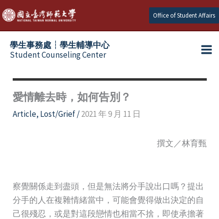
Skip
Office of Student Affairs
to
content
學生事務處┆學生輔導中心
Student Counseling Center
愛情離去時，如何告別？
Article
,
Lost/Grief
/
2021 年 9 月 11 日
撰文／林育甄
察覺關係走到盡頭，但是無法將分手說出口嗎？提出
分手的人在複雜情緒當中，可能會覺得做出決定的自
己很殘忍，或是對這段戀情也相當不捨，即使承擔著