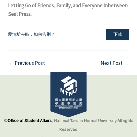
Letting Go of Friends, Family, and Everyone Inbetween.
Seal Press.
愛情離去時，如何告別？
下載
←
Previous Post
Next Post
→
©
Office of Student Affairs
, National Taiwan Normal University.
All rights
Reserved.