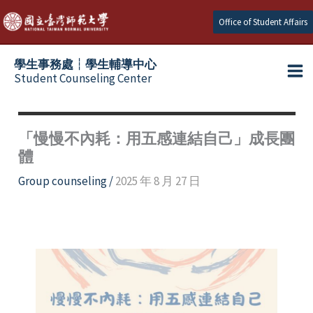
Skip
Office of Student Affairs
to
content
學生事務處┆學生輔導中心
Student Counseling Center
「慢慢不內耗：用五感連結自己」成長團
體
Group counseling
/
2025 年 8 月 27 日