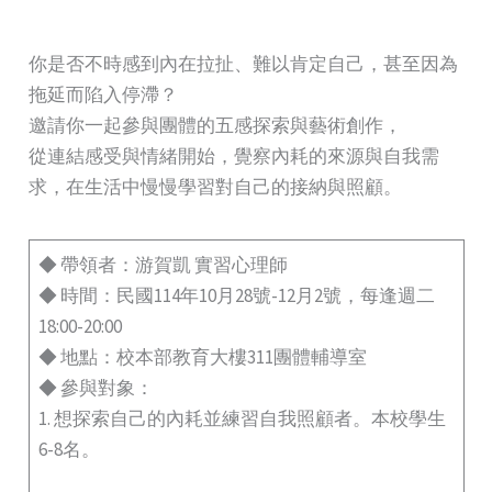
你是否不時感到內在拉扯、難以肯定自己，甚至因為
拖延而陷入停滯？
邀請你一起參與團體的五感探索與藝術創作，
從連結感受與情緒開始，覺察內耗的來源與自我需
求，在生活中慢慢學習對自己的接納與照顧。
◆ 帶領者：游賀凱 實習心理師
◆ 時間：民國114年10月28號-12月2號，每逢週二
18:00-20:00
◆ 地點：校本部教育大樓311團體輔導室
◆ 參與對象：
1. 想探索自己的內耗並練習自我照顧者。本校學生
6-8名。