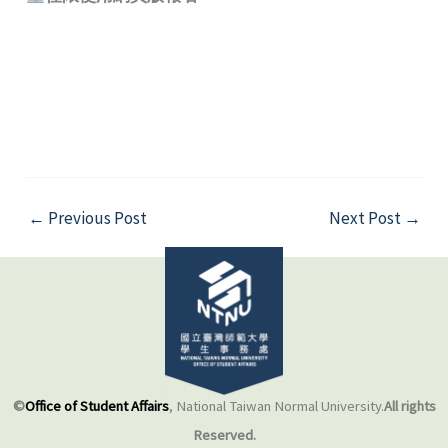
←
Previous Post
Next Post
→
©
Office of Student Affairs
, National Taiwan Normal University.
All rights
Reserved.