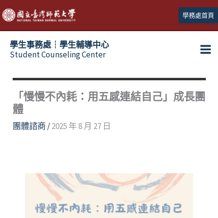
跳
學務處首頁
至
主
學生事務處┆學生輔導中心
要
Student Counseling Center
內
容
「慢慢不內耗：用五感連結自己」成長團
體
團體諮商
/
2025 年 8 月 27 日