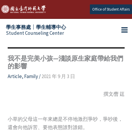
Skip
Office of Student Affairs
to
content
學生事務處┆學生輔導中心
Student Counseling Center
我不是完美小孩—淺談原生家庭帶給我們
的影響
Article
,
Family
/
2021 年 9 月 3 日
撰文∕曹 筳
小草的父母這一年來總是不停地激烈爭吵，爭吵後，
還會向他訴苦、要他表態誰對誰錯。