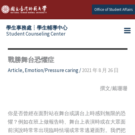
Skip
Office of Student Affairs
to
content
學生事務處┆學生輔導中心
Student Counseling Center
戰勝舞台恐懼症
Article
,
Emotion/Pressure caring
/
2021 年 8 月 26 日
撰文/戴珊珊
你是否曾經在面對站在舞台或講台上時感到無限的恐
懼？例如在班上做報告時、舞台上表演時或在大眾面
前演說時常常出現臨時怯場或常常逃避面對。我們把