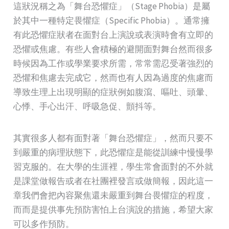
這狀況稱之為「舞台恐懼症」（Stage Phobia）是屬
於其中一種特定畏懼症（Specific Phobia）。通常擁
有此恐懼症狀者在面對台上演說或表演時會有立即的
恐懼或焦慮。有些人會積極的避開面對舞台然而很多
時候因為工作或學業要求所需，常常需忍受著強烈的
恐懼和焦慮去完成它，然而也有人因為過度的焦慮而
導致生理上出現明顯的症狀例如腹瀉、嘔吐、頭暈、
心悸、手心出汗、呼吸急促、顫抖等。
其實很多人都有面對著「舞台恐懼症」，然而只要不
到嚴重的病理狀態下，此恐懼症是能從訓練中慢慢學
習克服的。在大學的生涯裡，學生常會面對的不外就
是課堂做報告或者在社團裡發言或做簡報，因此這一
章我們會把內容聚焦還未嚴重到舞台畏懼症的程度，
而而是提供事先預防害怕上台演說的措施，希望大家
可以多作預防。