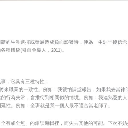
的生涯選擇或發展造成負面影響時，便為「生涯干擾信念」。而 
種樣貌(引自金樹人，2011)。
或事，它具有三種特性：
現在行為與將來職業的一致性。例如：我很怕課堂報告，如果我去
ss）：某種明確的行為失常，會推衍到相同似的情境。例如：我連熟
概全的周延性。例如：全班就是我一個人最不適合當老師了。
「全有或全無」的錯誤邏輯裡，而失去其他的可能。下次不妨