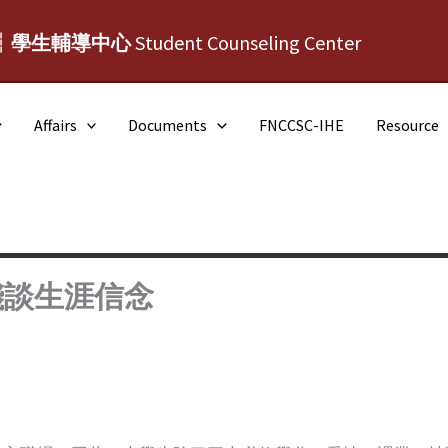
┆學生輔導中心
Student Counseling Center
Affairs
Documents
FNCCSC-IHE
Resource
淺談生涯信念