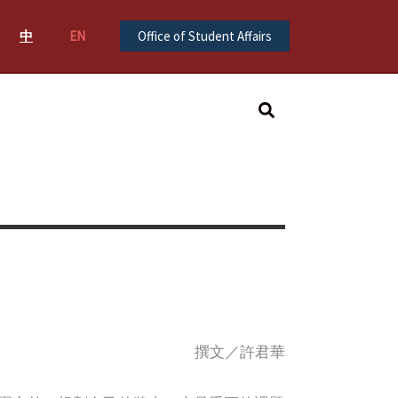
中
EN
Office of Student Affairs
Search
撰文／許君華