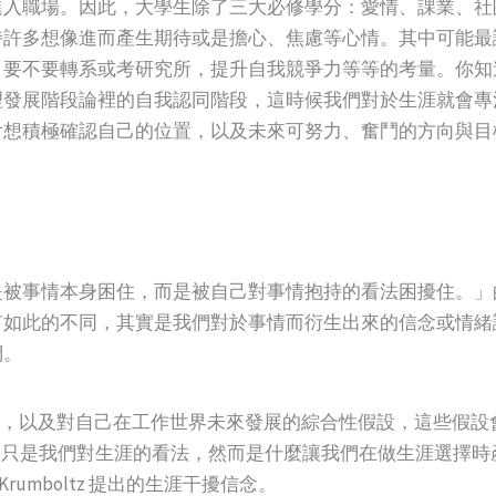
進入職場。因此，大學生除了三大必修學分：愛情、課業、社
持許多想像進而產生期待或是擔心、焦慮等心情。其中可能最
、要不要轉系或考研究所，提升自我競爭力等等的考量。你知
理發展階段論裡的自我認同階段，這時候我們對於生涯就會專
會想積極確認自己的位置，以及未來可努力、奮鬥的方向與目
是被事情本身困住，而是被自己對事情抱持的看法困擾住。」
有如此的不同，其實是我們對於事情而衍生出來的信念或情緒
們。
是一組對自己，以及對自己在工作世界未來發展的綜合性假設，這
是我們對生涯的看法，然而是什麼讓我們在做生涯選擇時產生了困擾？
 Krumboltz 提出的生涯干擾信念。