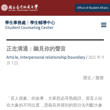
Skip
Office of Student Affairs
to
content
學生事務處┆學生輔導中心
Student Counseling Center
正念溝通：聽見你的聲音
Article
,
Interpersonal relationship/boundary
/
2021 年 9
月 7 日
撰文／龔蕾
「盲人摸象」的故事，大家想必耳熟能詳。當盲人站
在大象的不同位置，憑藉其所摸到的部分去判斷大象