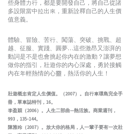
些身體力行，都是要開發自己，將自己從諸
多設限當中拉出來，重新詮釋自己的人生價
值意義。
體驗、冒險、苦行、闖蕩、突破、挑戰、超
越、征服、實踐、圓夢…這些激昂又澎湃的
動詞是不是也會挑起你內在的激動？讓夢想
做你的指引，壯遊你的內心深處，勇於接觸
內在年輕熱情的心靈，熱活你的人生！
壯遊概念肯定人生價值。（2007）。自行車環島完全手
冊，單車誌特刊，16。
李盈穎（2006）。人生二部曲—熱活族。商業週刊，
993，135-144。
陳雅玲（2007）。放大你的格局，人一輩子要有一次壯