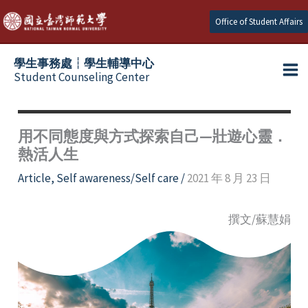
Skip
Office of Student Affairs
to
content
學生事務處┆學生輔導中心
Student Counseling Center
用不同態度與方式探索自己—壯遊心靈．
熱活人生
Article
,
Self awareness/Self care
/
2021 年 8 月 23 日
撰文/蘇慧娟