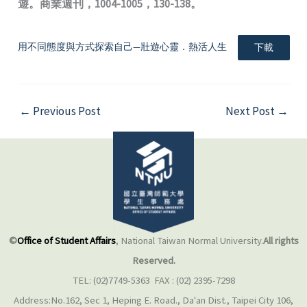
遊。商業週刊，1004-1005，130-138。
用不同態度與方式探索自己—壯遊心靈．熱活人生
下載
←
Previous Post
Next Post
→
©
Office of Student Affairs
, National Taiwan Normal University.
All rights
Reserved.
TEL: (02)7749-5363 FAX : (02) 2395-7298
Address:No.162, Sec 1, Heping E. Road., Da'an Dist., Taipei City 106,