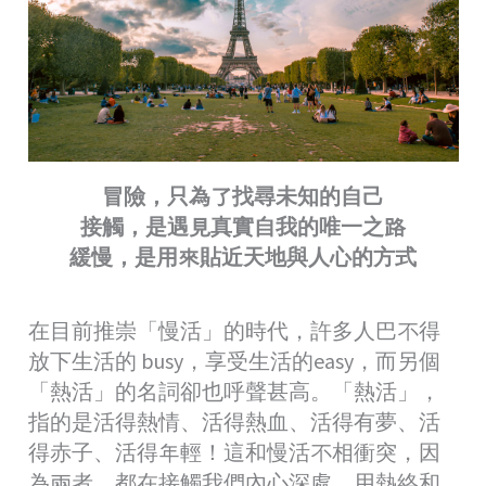
冒險，只為了找尋未知的自己
接觸，是遇見真實自我的唯一之路
緩慢，是用來貼近天地與人心的方式
在目前推崇「慢活」的時代，許多人巴不得
放下生活的 busy，享受生活的easy，而另個
「熱活」的名詞卻也呼聲甚高。「熱活」，
指的是活得熱情、活得熱血、活得有夢、活
得赤子、活得年輕！這和慢活不相衝突，因
為兩者，都在接觸我們內心深處，用熱絡和