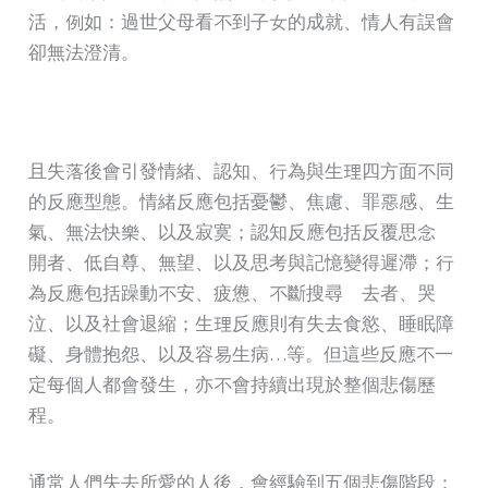
活，例如：過世父母看不到子女的成就、情人有誤會
卻無法澄清。
且失落後會引發情緒、認知、行為與生理四方面不同
的反應型態。情緒反應包括憂鬱、焦慮、罪惡感、生
氣、無法快樂、以及寂寞；認知反應包括反覆思念離
開者、低自尊、無望、以及思考與記憶變得遲滯；行
為反應包括躁動不安、疲憊、不斷搜尋離去者、哭
泣、以及社會退縮；生理反應則有失去食慾、睡眠障
礙、身體抱怨、以及容易生病…等。但這些反應不一
定每個人都會發生，亦不會持續出現於整個悲傷歷
程。
通常人們失去所愛的人後，會經驗到五個悲傷階段：