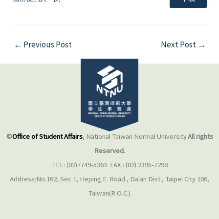
←
Previous Post
Next Post
→
©
Office of Student Affairs
, National Taiwan Normal University.
All rights
Reserved.
TEL: (02)7749-5363 FAX : (02) 2395-7298
Address:No.162, Sec 1, Heping E. Road., Da'an Dist., Taipei City 106,
Taiwan(R.O.C.)