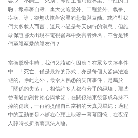
容脫離不開生離死別，即使主播用最專業、中性的口
吻，報導著自殺、重大交通意外、工程意外、戰爭、
疾病…等，卻無法掩蓋家屬的悲傷與哀働。或許對我
們大多數人而言，這只不過是每天例行的消息，但誰
敢保證哪天出現在電視螢幕中受害者姓名，不會是我
們至親至愛的親友們？
當衝擊發生時，我們又該如何因應？在眾多失落事件
中，「死亡」僅是最終的形式，亦是每個人皆無法逃
避的。除此之外，最令人熟悉的失落事件，是屬於
「關係的失落」，相信許多人都有分手的經驗，那些
曾有過的刻骨銘心與承諾，在關係結束後卻成為抹不
掉的傷痕，一再的提醒自己當初的天真與單純；過程
中的互動更是不斷在心頭上映著一幕幕回憶，在夜深
人靜時被折磨著無法入睡。