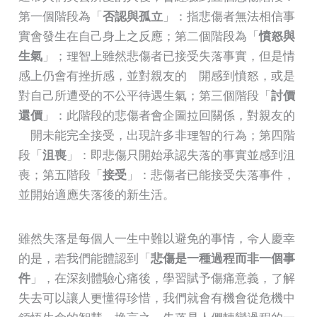
第一個階段為「
否認與孤立
」：指悲傷者無法相信事
實會發生在自己身上之反應；第二個階段為「
憤怒與
生氣
」；理智上雖然悲傷者已接受失落事實，但是情
感上仍會有挫折感，並對親友的離開感到憤怒，或是
對自己所遭受的不公平待遇生氣；第三個階段「
討價
還價
」：此階段的悲傷者會企圖拉回關係，對親友的
離開未能完全接受，出現許多非理智的行為；第四階
段「
沮喪
」：即悲傷只開始承認失落的事實並感到沮
喪；第五階段「
接受
」：悲傷者已能接受失落事件，
並開始適應失落後的新生活。
雖然失落是每個人一生中難以避免的事情，令人慶幸
的是，若我們能體認到「
悲傷是一種過程而非一個事
件
」，在深刻體驗心痛後，學習賦予傷痛意義，了解
失去可以讓人更懂得珍惜，我們就會有機會從危機中