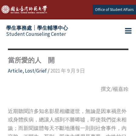
Skip
Office of Student Affairs
to
content
學生事務處┆學生輔導中心
Student Counseling Center
當所愛的人離開
Article
,
Lost/Grief
/
2021 年 9 月 9 日
撰文/楊嘉玲
近期聽聞許多知名影星相繼逝世，無論是因車禍意外
或身體疾病，總讓人感到不勝唏噓，即使我們從未相
識；而新聞媒體每天不斷地播報一則則社會事件，內