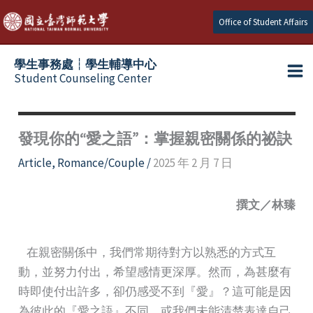
Skip
Office of Student Affairs
to
content
學生事務處┆學生輔導中心
Student Counseling Center
發現你的“愛之語”：掌握親密關係的祕訣
Article
,
Romance/Couple
/
2025 年 2 月 7 日
撰文／林臻
在親密關係中，我們常期待對方以熟悉的方式互
動，並努力付出，希望感情更深厚。然而，為甚麼有
時即使付出許多，卻仍感受不到『愛』？這可能是因
為彼此的『愛之語』不同，或我們未能清楚表達自己