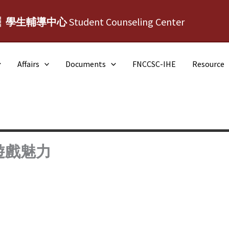
┆學生輔導中心
Student Counseling Center
Affairs
Documents
FNCCSC-IHE
Resource
遊戲魅力