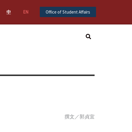
中
EN
Office of Student Affairs
Search
撰文／郭貞宜