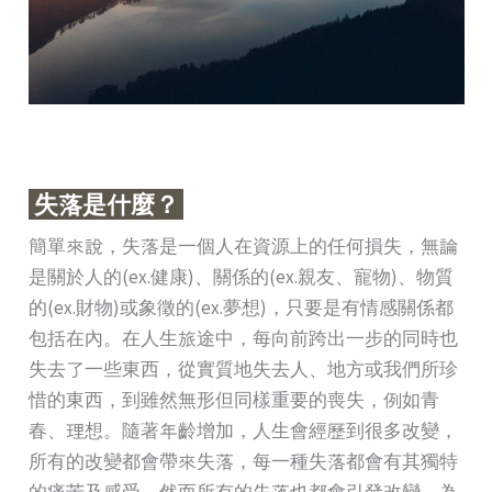
失落是什麼？
簡單來說，失落是一個人在資源上的任何損失，無論
是關於人的(ex.健康)、關係的(ex.親友、寵物)、物質
的(ex.財物)或象徵的(ex.夢想)，只要是有情感關係都
包括在內。在人生旅途中，每向前跨出一步的同時也
失去了一些東西，從實質地失去人、地方或我們所珍
惜的東西，到雖然無形但同樣重要的喪失，例如青
春、理想。隨著年齡增加，人生會經歷到很多改變，
所有的改變都會帶來失落，每一種失落都會有其獨特
的痛苦及感受，然而所有的失落也都會引發改變，為