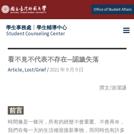
Skip
Office of Student Affairs
to
content
學生事務處┆學生輔導中心
Student Counseling Center
看不見不代表不存在—認識失落
Article
,
Lost/Grief
/
2021 年 9 月 9 日
撰文/游潔謙
前言
時間像是一條河，所有的經歷不會重覆、不會再來，
我們在每一天的生活裡迎接新事物，而同時也有許多