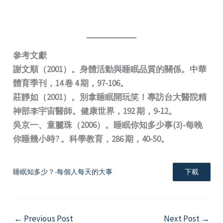
參考文獻
謝文順（2001）。身體活動與睡眠品質的關係。中華
體育季刊，14 卷 4 期，97-106。
莊靜如（2001）。別拿睡眠開玩笑！專訪台大醫院精
神部李宇宙醫師。健康世界，192 期，9-12。
吳京一、童麗珠（2006）。睡眠你知多少事(3)-每晚
你睡幾小時? 。科學教育，286 期，40-50。
睡眠知多少？-每個人每天的大事
下載
←
Previous Post
Next Post
→