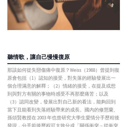
聽情歌，讓自己慢慢復原
那該如何從失戀傷痛中復原？Weiss（1988）曾提到復
原會包括（1）認知的接受，對失落的經驗發展出一
個合理滿意的解釋；（2）情緒的接受，在提及或想
到與對方有關的事物時感受不再那麼痛苦；以及
（3）認同改變，發展出對自己新的看法，能夠回到
當下且能看到失落經驗帶來的成長。國內的修慧蘭、
孫頌賢教授在 2003 年也曾研究大學生愛情分手歷程後
發現，分手前後歷程可大致分成「關係衝突－從衝突