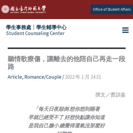
Skip
Office of Student Affairs
to
content
學生事務處┆學生輔導中心
Student Counseling Center
聽情歌療傷，讓離去的他陪自己再走一段
路
Article
,
Romance/Couple
/
2022 年 1 月 24 日
撰文／曹訓嘉
「每天日夜顛倒 想你想到睡著
早就已經受不了 好想快點讓你知道
是我自己膽小 總覺得運氣沒那麼好