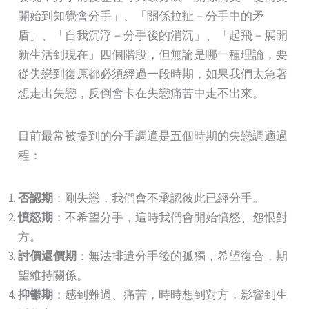
開始到知覺會分手」、「關係拉扯－分手中的矛
盾」、「自我沉浮－分手後的消沉」、「起飛－展開
新生活到現在」四個階段，但無論是哪一種理論，要
從失戀到復原都必須經過一段時期，如果我們太急著
想走出失戀，反倒會卡在失戀痛苦中走不出來。
目前最常被提到的分手調適是五個時期的失戀調適過
程：
否認期
：剛失戀，我們會不承認彼此已經分手。
憤怒期
：不希望分手，這時我們會開始憤怒、怨恨對
方。
討價還價期
：無法排遣分手後的孤獨，希望復合，期
望維持關係。
抑鬱期
：感到難過、痛苦，時時想到對方，影響到生