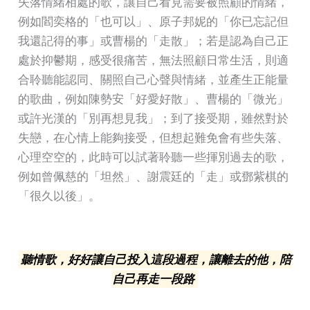
失落情緒相處的歌，讓自己看見需要被照顧的情緒，
例如閻奕格的「也可以」、原子邦妮的「你已忘記但
我還記得的事」或曹楊的「走散」；若是認為自己正
處於抑鬱期，感受很痛苦，無法照顧日常生活，則適
合聆聽能認同、關照自己心聲與情緒，並產生正能量
的歌曲，例如陳勢安「好愛好散」、曹楊的「微光」
或許光漢的「別再想見我」；到了接受期，雖然對於
失戀，在心情上能夠接受，但想起難免會有些失落、
心理空空的，此時可以試著聆聽一些揮別過去的歌，
例如曾佩慈的「坦然」、謝震廷的「走」或鄧紫棋的
「很久以後」。
聽情歌，好好讓自己投入這段過程，讓離去的他，陪
自己再走一段路