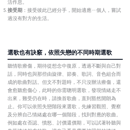
活作息。
接受期
：接受彼此已經分手，開始適應ㄧ個人，嘗試
過沒有對方的生活。
選歌也有訣竅，依照失戀的不同時期選歌
聽情歌療傷，期待從想念中復原，透過不斷與自己對
話，同時也與那些由旋律、節奏、歌詞、音色組合而
成的歌曲對話。但文不對題時，不只沒辦法療傷，還
會愈聽愈傷心，此時的你需聰明選歌，發現情緒走不
出來，難受仍在時，請換首歌曲，直到豁然開朗為
止。你可以依照失戀階段來選歌，先練習觀照、覺察
及分辨自己情緒處在哪一個階段，找到對應的歌曲。
例如處在否認、憤怒、討價還價期，可以試著聆聽與