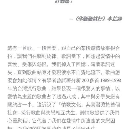
好難熬」
—《你聽聽就好》李芷婷
總有一首歌、一段音樂，跟自己的某段感情故事很合
拍，讓我們在聽到旋律、歌詞當下，回想起愛情中的
喜悅、受傷與怨恨。我們掉入了回憶，隨著歌詞迷
失，直到歌曲結束才發現淚水不自覺地流下。歌曲怎
麼會如此催情？有學者曾試著分析 200 多首 1989~1998
年的台灣流行歌曲，結果發現一個很驚人的事情，以
愛情為主題的歌曲占了超過八成，其中與分手失戀有
關約占一半。這訴說了「情歌文化」其實潛藏於整個
社會—流行歌曲與失戀相互共生。聽情歌提供了我們
心靈慰藉，它代言了我們在愛情中所遭逢的失戀困
頓，而我們的困頓同時也助長了情歌產生。