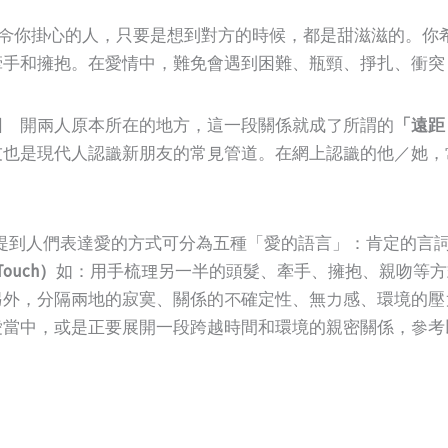
心裡住了一個令你掛心的人，只要是想到對方的時候，都是甜滋滋的
牽手和擁抱。在愛情中，難免會遇到困難、瓶頸、掙扎、衝突
因離開兩人原本所在的地方，這一段關係就成了所謂的
「遠距
友也是現代人認識新朋友的常見管道。在網上認識的他／她，
語》一書中提到人們表達愛的方式可分為五種「愛的語言」：肯定
ouch）
如：用手梳理另一半的頭髮、牽手、擁抱、親吻等方
另外，分隔兩地的寂寞、關係的不確定性、無力感、環境的壓
愛當中，或是正要展開一段跨越時間和環境的親密關係，參考