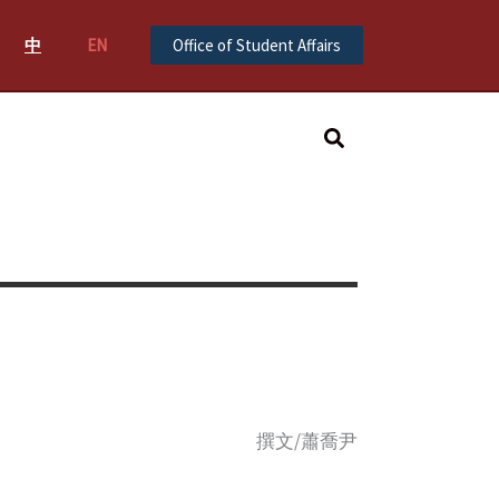
中
EN
Office of Student Affairs
Search
撰文/蕭喬尹