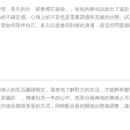
愛情，長久的分離卻會將它扼殺。」短短的兩句話說出了遠距
係的不確定感、心理上的不安也是需要調適和克服的狀態。試
希望如何陪伴自己、多久以後會回到彼此身邊，當這些問題都
兩個人的生活繼續相交，適度地了解對方的生活，才能夠有聯
意穿越距離，傳遞到另一半的心中。然而分隔兩地的兩個人可
式中彼此都很享受的方式，同時配合新的關係狀態做調整，讓