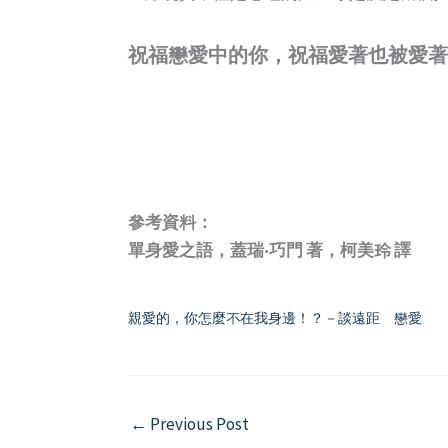
祝福戀愛中的你，祝福愛著也被愛著
參考資料：
單身愛之語，蓋瑞‧巧門 著，柯美玲 譯
親愛的，你怎麼不在我身邊！？－談遠距離戀愛
←
Previous Post