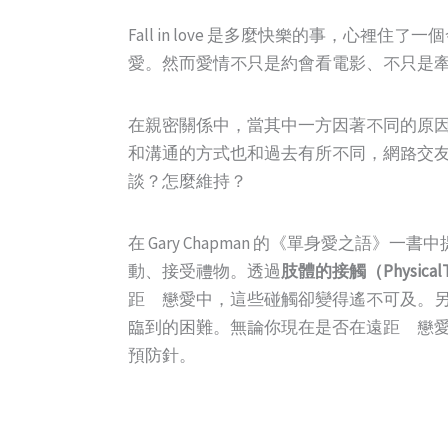
Fall in love 是多麼快樂的事，
愛。然而愛情不只是約會看電影、不只是
在親密關係中，當其中一方因著不同的原
和溝通的方式也和過去有所不同，網路交
談？怎麼維持？
在 Gary Chapman 的《單身愛之
動、接受禮物。透過
肢體的接觸（PhysicalT
距離戀愛中，這些碰觸卻變得遙不可及。
臨到的困難。無論你現在是否在遠距離戀
預防針。