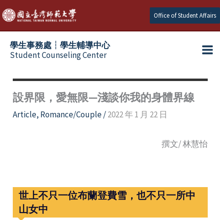
Skip
Office of Student Affairs
to
content
學生事務處┆學生輔導中心
Student Counseling Center
設界限，愛無限—淺談你我的身體界線
Article
,
Romance/Couple
/
2022 年 1 月 22 日
撰文/ 林慧怡
世上不只一位布蘭登費雪，也不只一所中
山女中