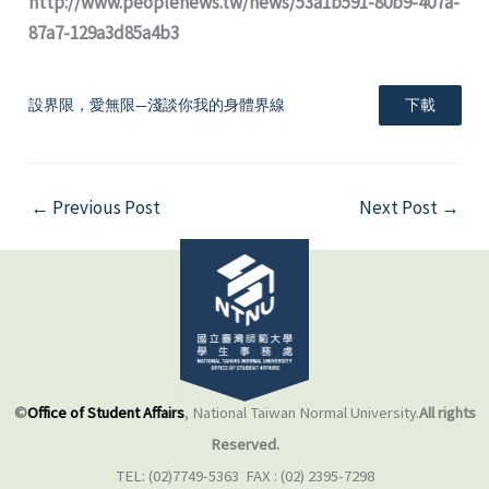
http://www.peoplenews.tw/news/53a1b591-80b9-407a-
87a7-129a3d85a4b3
設界限，愛無限—淺談你我的身體界線
下載
←
Previous Post
Next Post
→
©
Office of Student Affairs
, National Taiwan Normal University.
All rights
Reserved.
TEL: (02)7749-5363 FAX : (02) 2395-7298