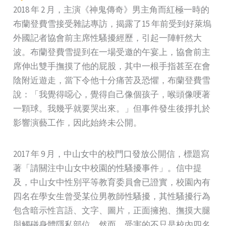
2018 年 2 月，主演《神鬼傳奇》男主角而紅極一時的
布蘭登費雪接受雜誌專訪，揭露了15 年前受到好萊塢
外國記者協會前主席性騷擾經歷，引起一陣軒然大
波。布蘭登費雪提到在一場受邀的午宴上，協會前主
席伸出雙手撫摸了他的屁股，其中一根手指甚至在會
陰附近遊走，當下令他十分痛苦及恐懼，布蘭登費雪
說：「我覺得噁心，覺得自己像個孩子，喉頭像哽著
一顆球。我幾乎就要哭出來。」但事件發生後掙扎於
影響演藝工作，因此始終未公開。
2017 年 9 月，中山女中的校門口發放公開信，標題寫
著「請關注中山女中校園的性騷擾事件」。信中提
及，中山女中性別平等教育委員會已證實，校園內有
四名在學女生曾受某位男教師性騷擾，其性騷擾行為
包含暗示性言語、文字、圖片，正面擁抱、撫摸大腿
與觸碰身體隱私部位。然而，受害的不只是校內四名