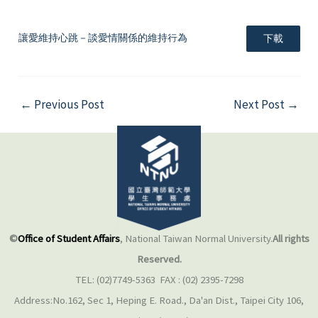
讓愛維持心跳－談愛情關係的維持行為
下載
←
Previous Post
Next Post
→
©
Office of Student Affairs
, National Taiwan Normal University.
All rights
Reserved.
TEL: (02)7749-5363 FAX : (02) 2395-7298
Address:No.162, Sec 1, Heping E. Road., Da'an Dist., Taipei City 106,