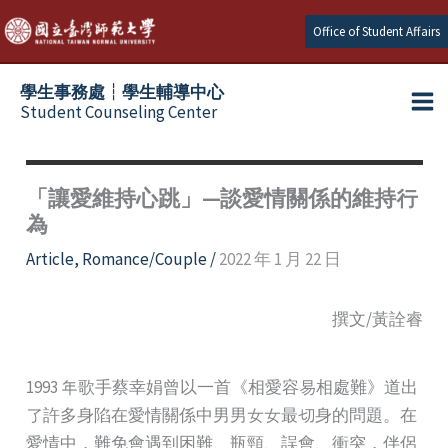
Skip
Office of Student Affairs
to
content
學生事務處┆學生輔導中心
Student Counseling Center
「讓愛維持心跳」—談愛情關係的維持行
為
Article
,
Romance/Couple
/
2022 年 1 月 22 日
撰文/黃詮睿
1993 年歌手蔡幸娟曾以一首《相愛容易相處難》道出
了許多身陷在愛情關係中男男女女最切身的問題。在
愛情中，難免會遇到困難、瓶頸、誤會、衝突，伴侶