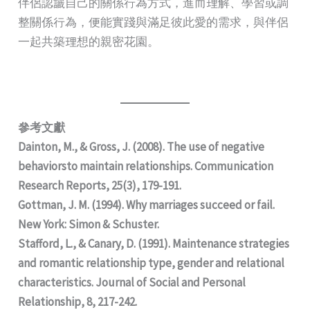
伴侶認識自己的關係行為方式，進而理解、學習或調
整關係行為，便能實踐與滿足彼此愛的需求，與伴侶
一起共築理想的親密花園。
參考文獻
Dainton, M., & Gross, J. (2008). The use of negative
behaviorsto maintain relationships. Communication
Research Reports, 25(3), 179-191.
Gottman, J. M. (1994). Why marriages succeed or fail.
New York: Simon & Schuster.
Stafford, L., & Canary, D. (1991). Maintenance strategies
and romantic relationship type, gender and relational
characteristics. Journal of Social and Personal
Relationship, 8, 217-242.