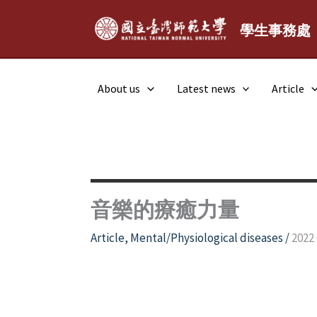
Skip
to
學生事務處
content
About us
Latest news
Article
音樂的療癒力量
Article
,
Mental/Physiological diseases
/
2022