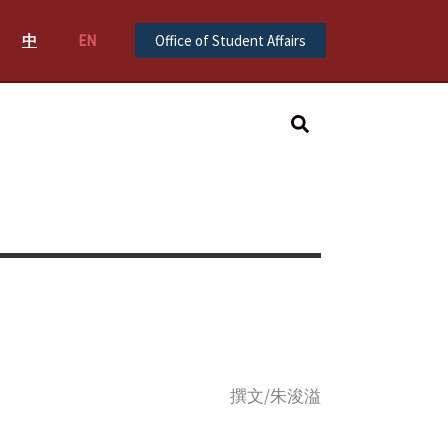
中
EN
Office of Student Affairs
Search
撰文/朱浚溢