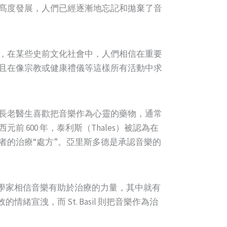
髙度發展，人們已經逐漸地忘記和拋棄了音
，在某些史前文化社會中，人們相信在重要
且在像宗教或健康禮儀等這樣所有活動中求
長老醫生喜歡把音樂作為心靈的藥物，通常
600 年，泰利斯（Thales）被認為在
者的治療“處方”。亞里斯多德是承認音樂的
哲學家相信音樂有助於治療的力量，其中就有
情緒宣洩，而 St. Basil 則把音樂作為治