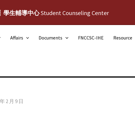
┆學生輔導中心
Student Counseling Center
Affairs
Documents
FNCCSC-IHE
Resource
 年 2 月 9 日