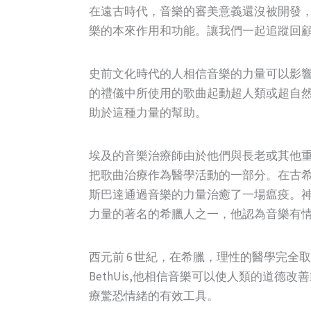
在遠古時代，音樂的審美意義還沒被開發
樂的本來作用和功能。讓我們一起追蹤回
史前文化時代的人相信音樂的力量可以影
的禮儀中所使用的歌曲起動超人類或超自
助於這種力量的幫助。
埃及的音樂治療師由於他們與長老或其他
把歌曲治療作為醫學活動的一部分。在古希臘
斯巴達通過音樂的力量治癒了一場瘟疫。神
力量的著名的希臘人之一，他認為音樂有
西元前 6 世紀，在希臘，理性的醫學完
BethUis,他相信音樂可以使人類的道德改善或
療驚恐情緒的有效工具。