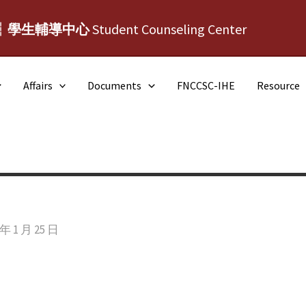
┆學生輔導中心
Student Counseling Center
Affairs
Documents
FNCCSC-IHE
Resource
 年 1 月 25 日