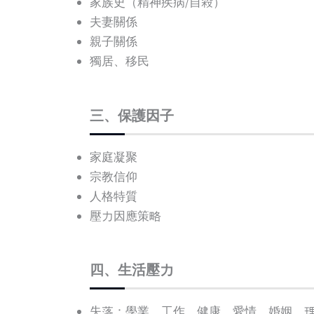
家族史（精神疾病/自殺）
夫妻關係
親子關係
獨居、移民
三、保護因子
家庭凝聚
宗教信仰
人格特質
壓力因應策略
四、生活壓力
失落：學業、工作、健康、愛情、婚姻、