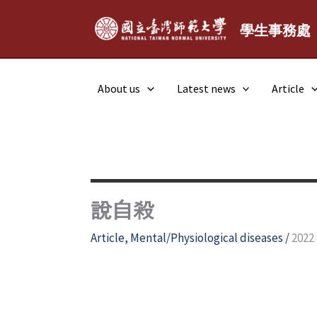
Skip
to
學生事務處
content
About us
Latest news
Article
說自殺
Article
,
Mental/Physiological diseases
/
2022