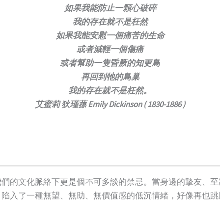
如
果我能防止一顆心破碎
我的存在就不是枉然
如果我能安慰一個痛苦的生命
或者減輕一個傷痛
或者幫助一隻昏厥的知更鳥
再回到牠的鳥巢
我的存在就不是枉然。
艾蜜莉 狄瑾蓀 Emily Dickinson ( 1830-1886 )
我們的文化脈絡下更是個不可多談的禁忌。當身邊的摯友、至
，陷入了一種無望、無助、無價值感的低沉情緒，好像再也跳