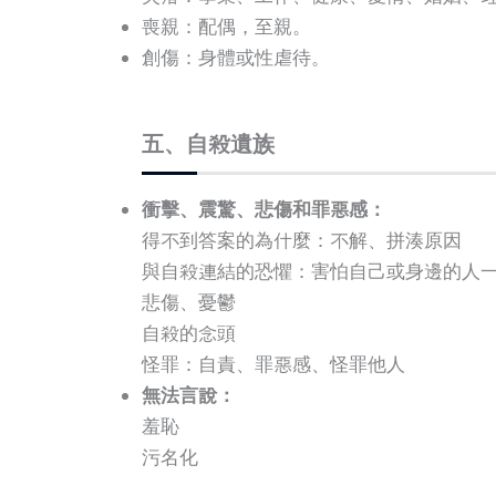
喪親：配偶，至親。
創傷：身體或性虐待。
五、自殺遺族
衝擊、震驚、悲傷和罪惡感：
得不到答案的為什麼：不解、拼湊原因
與自殺連結的恐懼：害怕自己或身邊的人
悲傷、憂鬱
自殺的念頭
怪罪：自責、罪惡感、怪罪他人
無法言說：
羞恥
污名化