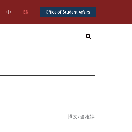
中
EN
Office of Student Affairs
Search
撰文/駱雅婷