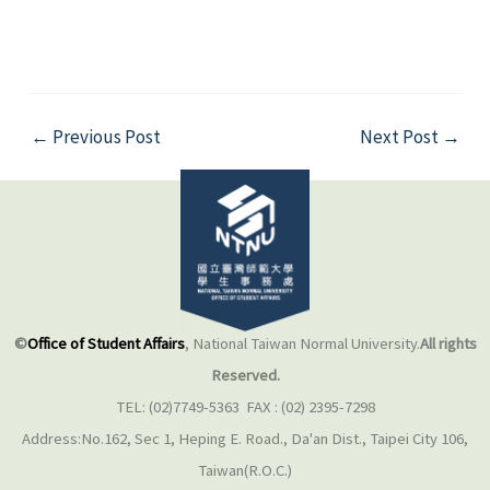
←
Previous Post
Next Post
→
©
Office of Student Affairs
, National Taiwan Normal University.
All rights
Reserved.
TEL: (02)7749-5363 FAX : (02) 2395-7298
Address:No.162, Sec 1, Heping E. Road., Da'an Dist., Taipei City 106,
Taiwan(R.O.C.)