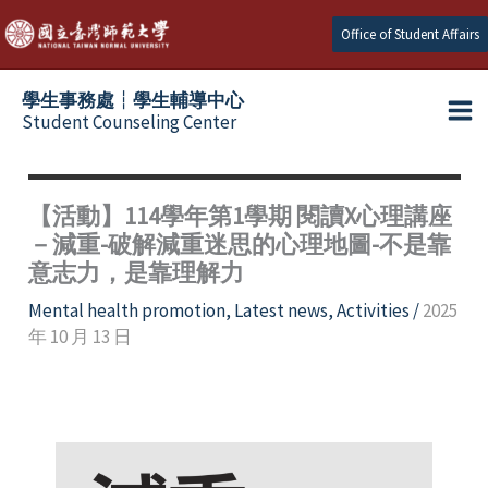
Skip
Office of Student Affairs
to
content
學生事務處┆學生輔導中心
Student Counseling Center
【活動】114學年第1學期 閱讀X心理講座
－減重-破解減重迷思的心理地圖-不是靠
意志力，是靠理解力
Mental health promotion
,
Latest news
,
Activities
/
2025
年 10 月 13 日