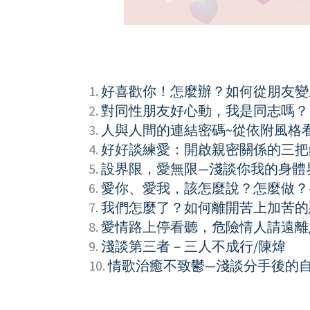
1.
好喜歡你！怎麼辦？如何從朋友變
2.
對同性朋友好心動，我是同志嗎？
3.
人與人間的連結密碼~從依附風格
4.
好好談練愛：開啟親密關係的三把
5.
設界限，愛無限—淺談你我的身體
6.
愛你、愛我，該怎麼說？怎麼做？
7.
我們怎麼了？如何離開苦上加苦的
8.
愛情路上停看聽，危險情人請遠離
9.
淺談第三者－三人不成行/陳煒
10.
情歌治癒不致鬱—淺談分手後的自