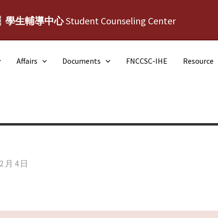
┆學生輔導中心
Student Counseling Center
Affairs
Documents
FNCCSC-IHE
Resource
12 月 4 日