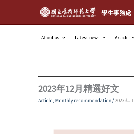
Skip
to
學生事務處
content
About us
Latest news
Article
2023年12月精選好文
Article
,
Monthly recommendation
/
2023 年 