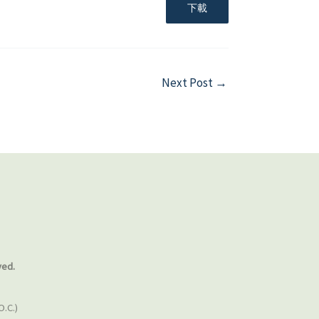
下載
Next Post
→
ved.
O.C.)