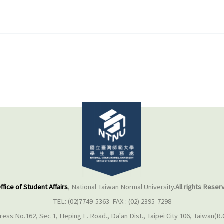
ffice of Student Affairs
, National Taiwan Normal University.
All rights Reser
TEL: (02)7749-5363 FAX : (02) 2395-7298
ess:No.162, Sec 1, Heping E. Road., Da'an Dist., Taipei City 106, Taiwan(R.