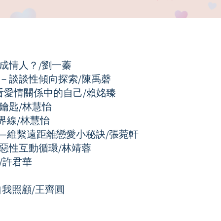
成情人？/劉一蓁
－談談性傾向探索/陳禹磬
看愛情關係中的自己/賴姳臻
鑰匙/林慧怡
界線/林慧怡
—維繫遠距離戀愛小秘訣/張菀軒
惡性互動循環/林靖蓉
/許君華
我照顧/王齊圓