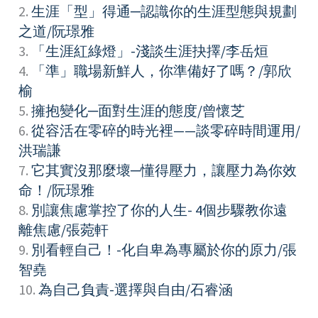
2.
生涯「型」得通─認識你的生涯型態與規劃
之道/阮璟雅
3.
「生涯紅綠燈」-淺談生涯抉擇/李岳烜
4.
「準」職場新鮮人，你準備好了嗎？/郭欣
榆
5.
擁抱變化─面對生涯的態度/曾懷芝
6.
從容活在零碎的時光裡——談零碎時間運用/
洪瑞謙
7.
它其實沒那麼壞─懂得壓力，讓壓力為你效
命！/阮璟雅
8.
別讓焦慮掌控了你的人生- 4個步驟教你遠
離焦慮/張菀軒
9.
別看輕自己！-化自卑為專屬於你的原力/張
智堯
10.
為自己負責-選擇與自由/石睿涵