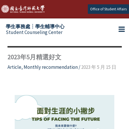
Skip
Office of Student Affairs
to
content
學生事務處┆學生輔導中心
Student Counseling Center
2023年5月精選好文
Article
,
Monthly recommendation
/
2023 年 5 月 15 日