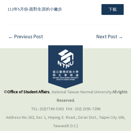
112年5月份-面對生涯的小撇步
下載
←
Previous Post
Next Post
→
©
Office of Student Affairs
, National Taiwan Normal University.
All rights
Reserved.
TEL: (02)7749-5363 FAX : (02) 2395-7298
Address:No.162, Sec 1, Heping E. Road., Da'an Dist., Taipei City 106,
Taiwan(R.O.C.)