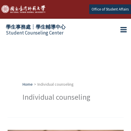
Skip
Office of Student Affairs
to
content
學生事務處┆學生輔導中心
Student Counseling Center
Home
Individual counseling
Individual counseling