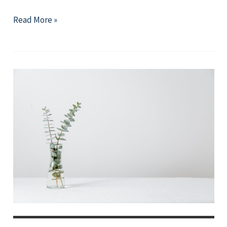
psychological
Read More »
counseling
Q&A