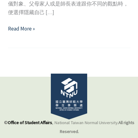
儀對象、父母家人或是師長表達跟你不同的觀點時，
便選擇隱藏自己 […]
除
Read More »
了
忍
耐，
我
們
或
許
還
有
其
他
©
Office of Student Affairs
, National Taiwan Normal University.
All rights
選
Reserved.