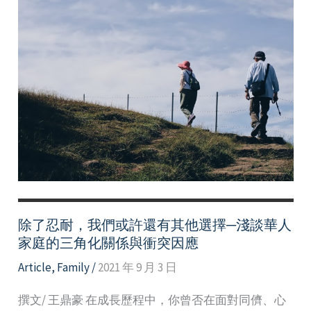
除了忍耐，我們或許還有其他選擇─淺談華人
家庭的三角化關係與衝突因應
Article
,
Family
/
2021 年 9 月 3 日
撰文/ 王鼎豪 在成長歷程中，你曾否在面對同儕、心