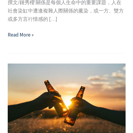
撰文/鍾秀櫻 關係是每個人生命中的重要課題，人在
社會染缸中遭逢複雜人際關係的薰染，或一方、雙方
或多方言行情感的 […]
憂
Read More »
鬱
與
關
係
的
共
舞
─
是
什
麼