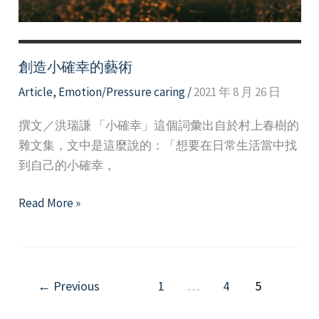
令
人
如
此
創造小確幸的藝術
痛
Article
,
Emotion/Pressure caring
/
2021 年 8 月 26 日
不
欲
撰文／洪瑞謙 「小確幸」這個詞彙出自於村上春樹的
生？
雜文集，文中是這麼說的：「想要在日常生活當中找
到自己的小確幸，
創
Read More »
造
小
確
幸
←
Previous
1
…
4
5
的