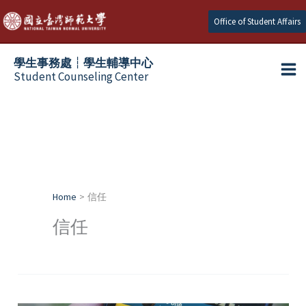
Skip
Office of Student Affairs
to
content
學生事務處┆學生輔導中心
Student Counseling Center
Home
信任
信任