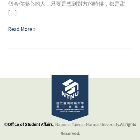
個令你掛心的人，只要是想到對方的時候，都是甜
[…]
親
Read More »
愛
的，
你
怎
麼
不
在
我
身
邊！？
－
©
Office of Student Affairs
, National Taiwan Normal University.
All rights
談
Reserved.