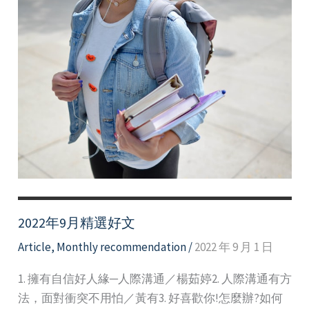
2022年9月精選好文
Article
,
Monthly recommendation
/
2022 年 9 月 1 日
1. 擁有自信好人緣─人際溝通／楊茹婷2. 人際溝通有方
法，面對衝突不用怕／黃有3. 好喜歡你!怎麼辦?如何