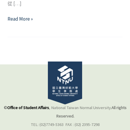
從 […]
2022
Read More »
年
9
月
精
選
好
文
©
Office of Student Affairs
, National Taiwan Normal University.
All rights
Reserved.
TEL: (02)7749-5363 FAX : (02) 2395-7298