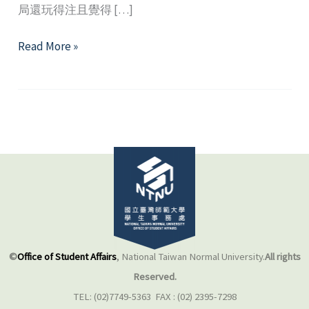
局還玩得注且覺得 […]
淺
Read More »
談
網
路
成
癮
©
Office of Student Affairs
, National Taiwan Normal University.
All rights
Reserved.
TEL: (02)7749-5363 FAX : (02) 2395-7298