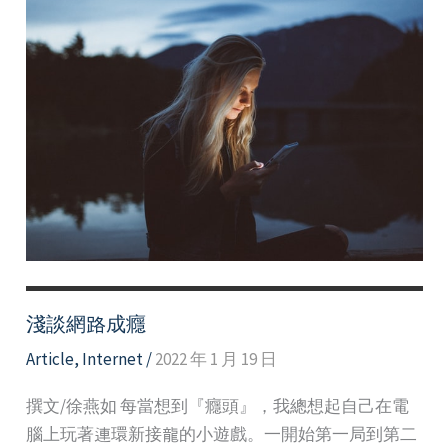
淺談網路成癮
Article
,
Internet
/
2022 年 1 月 19 日
撰文/徐燕如 每當想到『癮頭』，我總想起自己在電
腦上玩著連環新接龍的小遊戲。一開始第一局到第二