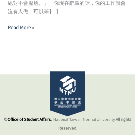
絕對不會尷尬。」「你現在辭職的話，你的工作就會
沒有人做，可以等 […]
設
Read More »
立
情
緒
界
線，
關
照
關
係
中
的
©
Office of Student Affairs
, National Taiwan Normal University.
All rights
自
Reserved.