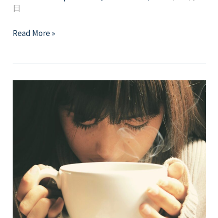
日
【Resource】
Read More »
Public
Place
Incident
In
Taipei
–
For
Your
Emotional
Ups
and
Downs
–