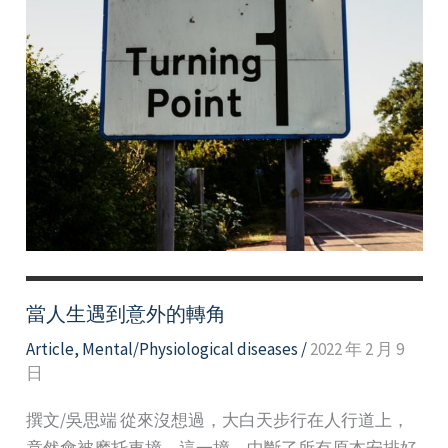
整
合
與
復
原
當人生遇到意外的轉角
Article
,
Mental/Physiological diseases
/
2022 年 2 月 9
日
撰文/吳思端 從來沒想過，大白天步行在人行道上，
竟然會被摩托車撞。這一撞，中斷了所有原本安排好