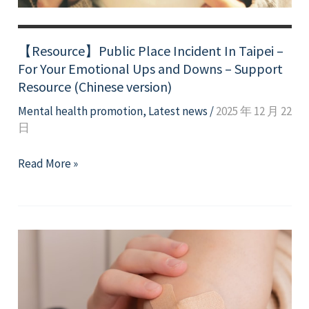
Support
Resource
【Resource】Public Place Incident In Taipei –
For Your Emotional Ups and Downs – Support
Resource (Chinese version)
Mental health promotion
,
Latest news
/
2025 年 12 月 22
日
【Resource】
Read More »
Public
Place
Incident
In
Taipei
–
For