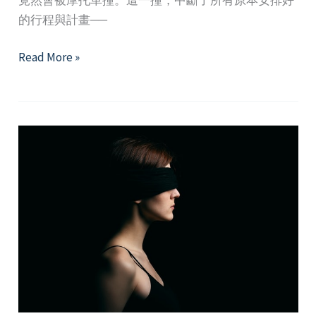
的行程與計畫──
當
Read More »
人
生
遇
到
意
外
的
轉
角