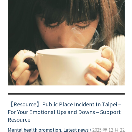
【Resource】Public Place Incident In Taipei –
For Your Emotional Ups and Downs – Support
Resource
Mental health promotion
,
Latest news
/
2025 年 12 月 22