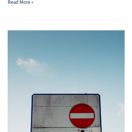
「心
Read More »
靈
的
傷，
身
體
會
知
道」
—
創
傷
後
的
身
心