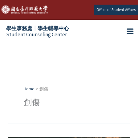
Skip
Office of Student Affairs
to
content
學生事務處┆學生輔導中心
Student Counseling Center
Home
創傷
創傷