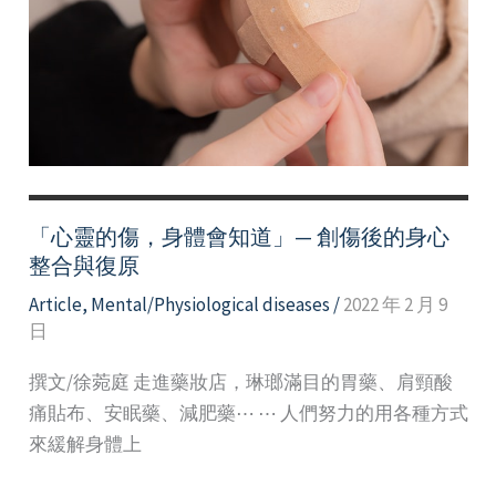
Your
Emotional
Ups
and
Downs
–
Support
Resource
「心靈的傷，身體會知道」— 創傷後的身心
(Chinese
整合與復原
version)
Article
,
Mental/Physiological diseases
/
2022 年 2 月 9
日
撰文/徐菀庭 走進藥妝店，琳瑯滿目的胃藥、肩頸酸
痛貼布、安眠藥、減肥藥⋯ ⋯ 人們努力的用各種方式
來緩解身體上