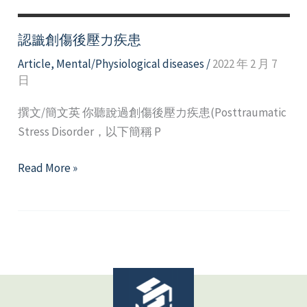
認識創傷後壓力疾患
Article
,
Mental/Physiological diseases
/
2022 年 2 月 7
日
撰文/簡文英 你聽說過創傷後壓力疾患(Posttraumatic
Stress Disorder，以下簡稱 P
認
Read More »
識
創
傷
後
壓
力
疾