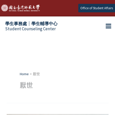
Skip
Office of Student Affairs
to
content
學生事務處┆學生輔導中心
Student Counseling Center
Home
厭世
厭世