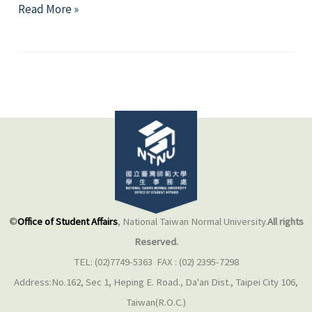
【活
Read More »
動】
112
學
年
第
2
學
期
閱
讀
X
©
Office of Student Affairs
, National Taiwan Normal University.
All rights
心
Reserved.
理
TEL: (02)7749-5363 FAX : (02) 2395-7298
講
Address:No.162, Sec 1, Heping E. Road., Da'an Dist., Taipei City 106,
座
Taiwan(R.O.C.)