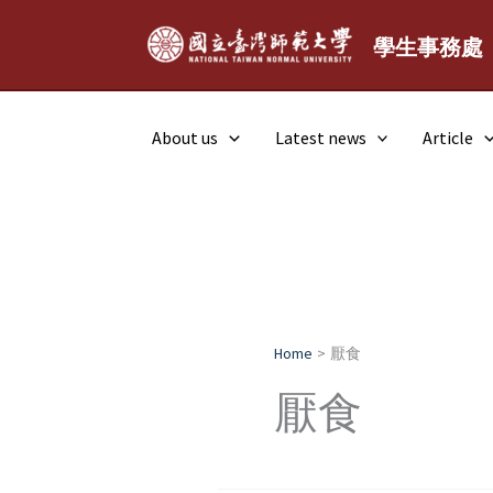
Skip
to
學生事務處
content
About us
Latest news
Article
Home
厭食
厭食