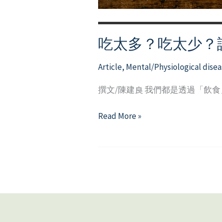
吃太多？吃太少？
Article
,
Mental/Physiological disea
撰文/陳建良 我們都是透過「飲
吃
Read More »
太
多？
吃
太
少？
認
識