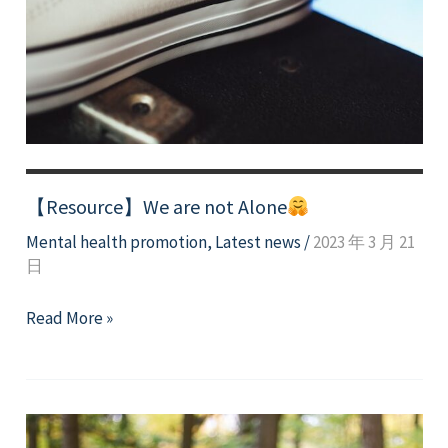
【Resource】We are not Alone
Mental health promotion
,
Latest news
/
2023 年 3 月 21
日
【Resource】
Read More »
We
are
not
Alone