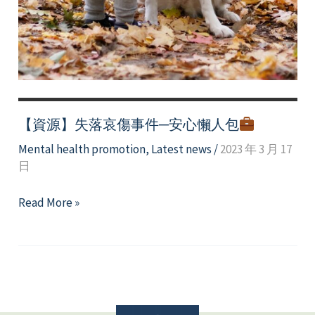
【資源】失落哀傷事件─安⼼懶⼈包
Mental health promotion
,
Latest news
/
2023 年 3 月 17
日
【資
Read More »
源】
失
落
哀
傷