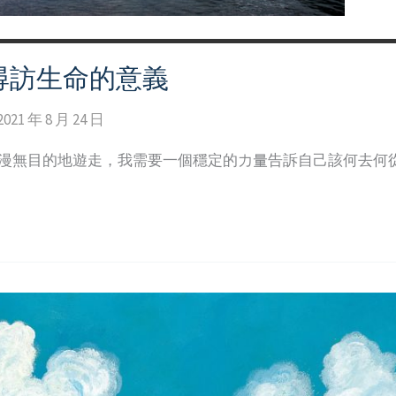
尋訪生命的意義
2021 年 8 月 24 日
中漫無目的地遊走，我需要一個穩定的力量告訴自己該何去何從…