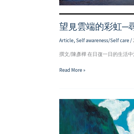
望見雲端的彩虹─
Article
,
Self awareness/Self care
/
撰文/陳彥樺 在日復一日的生活
望
Read More »
見
雲
端
的
彩
虹
─