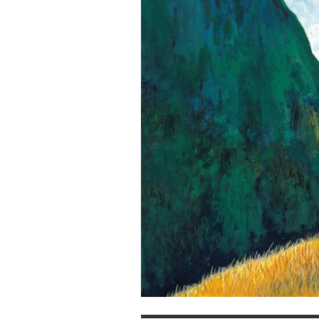
尋
訪
生
命
的
意
義