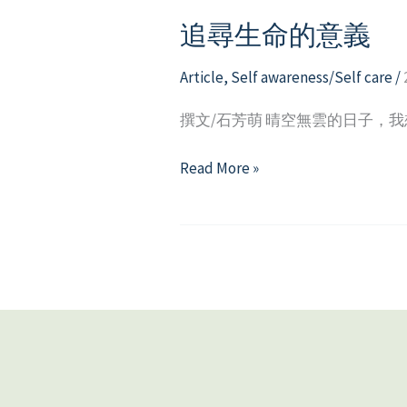
追尋生命的意義
Article
,
Self awareness/Self care
/
撰文/石芳萌 晴空無雲的日子，
追
Read More »
尋
生
命
的
意
義