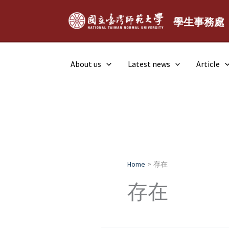
Skip
to
學生事務處
content
About us
Latest news
Article
Home
存在
存在