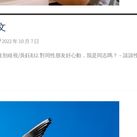
文
/
2022 年 10 月 7 日
性別歧視/吳鈺勛2. 對同性朋友好心動，我是同志嗎？－談談性傾向