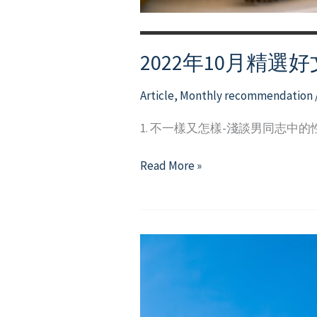
2022年10月精選好
Article
,
Monthly recommendation
1. 不一樣又怎樣-淺談男同志中的
2022
Read More »
年
10
月
精
選
好
文