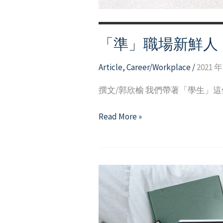
「準」職場新鮮人
Article
,
Career/Workplace
/
2021 年
撰文/郭欣榆 我們帶著「學生」這
「準」
Read More »
職
場
新
鮮
人，
你
準