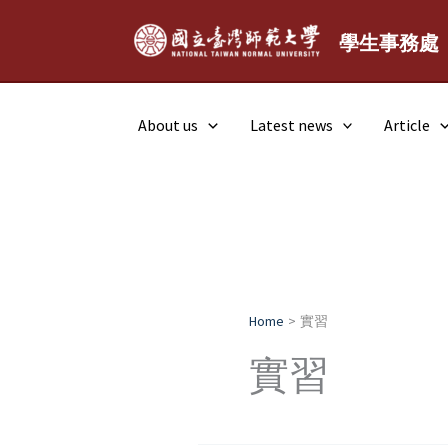
Skip
to
學生事務處
content
About us
Latest news
Article
Home
實習
實習