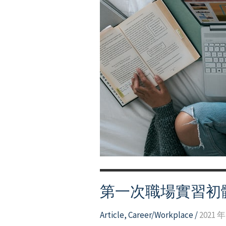
備
好
了
嗎？
第一次職場實習初
Article
,
Career/Workplace
/
2021 年