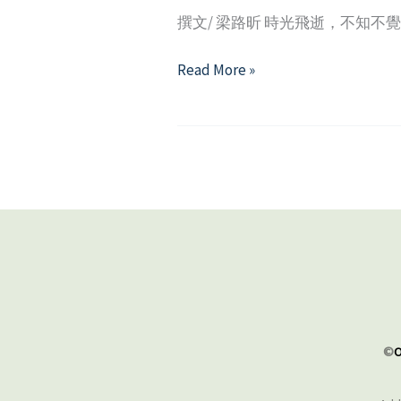
撰文/ 梁路昕 時光飛逝，不知
第
Read More »
一
次
職
場
實
習
初
體
驗
—
談
©
O
如
何