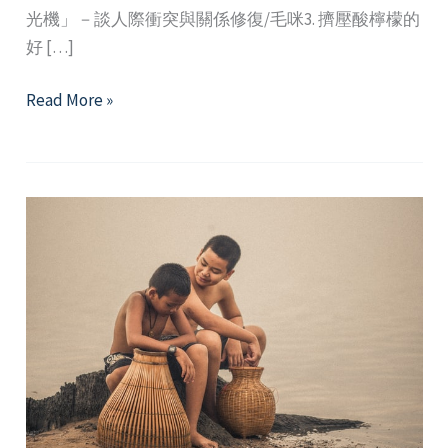
光機」－談人際衝突與關係修復/毛咪3. 擠壓酸檸檬的
好 […]
2023
Read More »
年
3
月
精
選
好
文