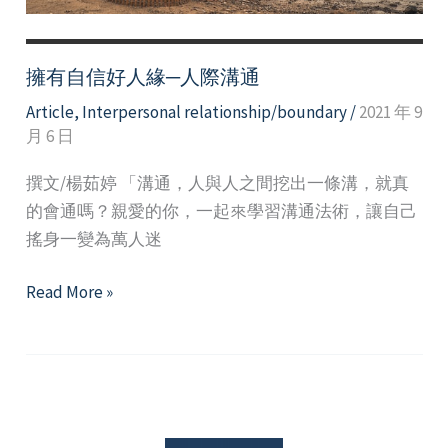
擁有自信好人緣─人際溝通
Article
,
Interpersonal relationship/boundary
/
2021 年 9
月 6 日
撰文/楊茹婷 「溝通，人與人之間挖出一條溝，就真
的會通嗎？親愛的你，一起來學習溝通法術，讓自己
搖身一變為萬人迷
擁
Read More »
有
自
信
好
人