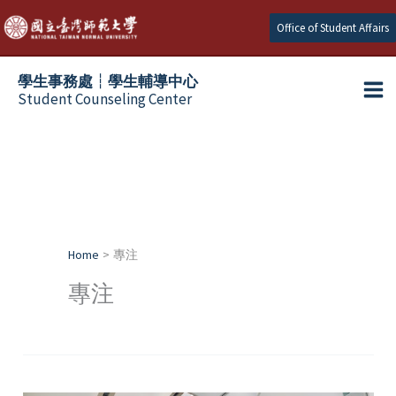
Skip
Office of Student Affairs
to
content
學生事務處┆學生輔導中心
Student Counseling Center
Home
專注
專注