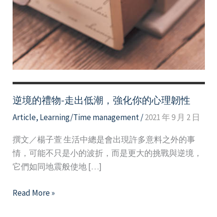
逆境的禮物-走出低潮，強化你的心理韌性
Article
,
Learning/Time management
/
2021 年 9 月 2 日
撰文／楊子萱 生活中總是會出現許多意料之外的事
情，可能不只是小的波折，而是更大的挑戰與逆境，
它們如同地震般使地 […]
逆
Read More »
境