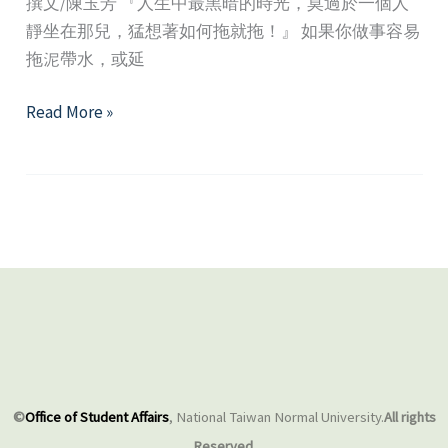
撰文/陳玉芳 『人生中最黑暗的時光，莫過於一個人
靜坐在那兒，猛想著如何拖就拖！』 如果你做事容易
拖泥帶水，或延
只
Read More »
要
開
始，
永
遠
不
嫌
遲
─「拖
延」
的
©
Office of Student Affairs
, National Taiwan Normal University.
All rights
心
Reserved.