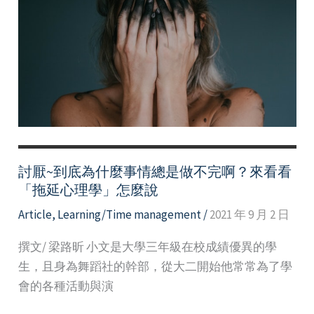
時
光
裡
——
談
零
碎
時
間
討厭~到底為什麼事情總是做不完啊？來看看
運
「拖延心理學」怎麼說
用
Article
,
Learning/Time management
/
2021 年 9 月 2 日
撰文/ 梁路昕 小文是大學三年級在校成績優異的學
生，且身為舞蹈社的幹部，從大二開始他常常為了學
會的各種活動與演