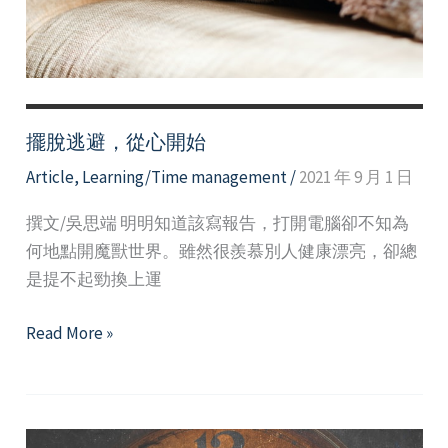
症
候
群
擺脫逃避，從心開始
Article
,
Learning/Time management
/
2021 年 9 月 1 日
撰文/吳思端 明明知道該寫報告，打開電腦卻不知為
何地點開魔獸世界。雖然很羨慕別人健康漂亮，卻總
是提不起勁換上運
擺
Read More »
脫
逃
避，
從