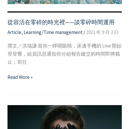
力
從容活在零碎的時光裡——談零碎時間運用
Article
,
Learning/Time management
/
2021 年 9 月 2 日
撰文／洪瑞謙 當你一睜開眼睛，床邊手機的 Line 開始
登登響，組員訊息通知你分組報告繳交的時間即將截
止；前往
從
Read More »
容
活
在
零
碎
的