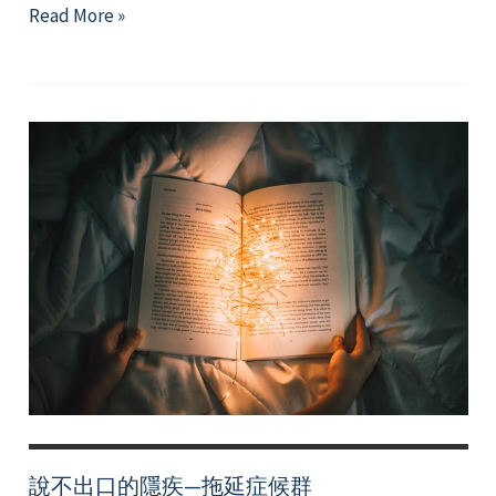
討
Read More »
厭
~
到
底
為
什
麼
事
情
總
是
做
不
完
啊？
說不出口的隱疾—拖延症候群