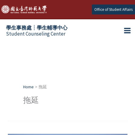
Skip
Office of Student Affairs
to
content
學生事務處┆學生輔導中心
Student Counseling Center
Home
拖延
拖延