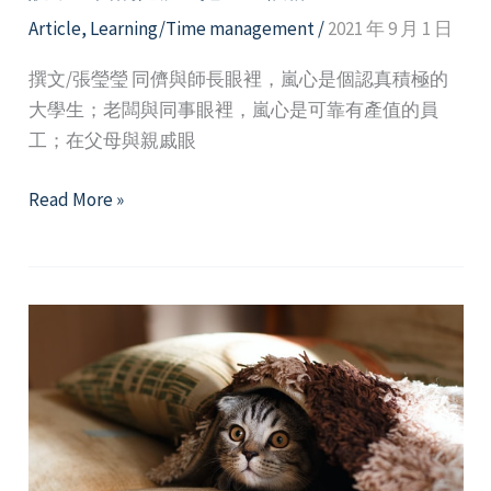
來
Article
,
Learning/Time management
/
2021 年 9 月 1 日
看
看
撰文/張瑩瑩 同儕與師長眼裡，嵐心是個認真積極的
「拖
大學生；老闆與同事眼裡，嵐心是可靠有產值的員
延
工；在父母與親戚眼
心
說
理
Read More »
不
學」
出
怎
口
麼
的
說
隱
疾
—
拖
延