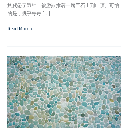
於觸怒了眾神，被懲罰推著一塊巨石上到山頂。可怕
的是，幾乎每每 […]
薛
Read More »
西
佛
斯
的
謊
言：
永
遠
的
「不
夠」
努