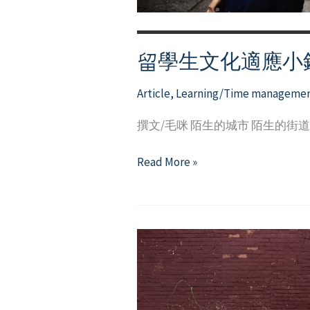
留學生文化適應小
Article
,
Learning/Time manageme
撰文/毛咪 陌生的城市 陌生的街
留
Read More »
學
生
文
化
適
應
小