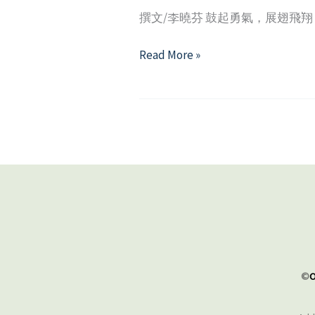
撰文/李曉芬 鼓起勇氣，展翅飛
我
Read More »
的
隱
形
翅
膀
—
尋
找
異
地
求
©
O
學
的