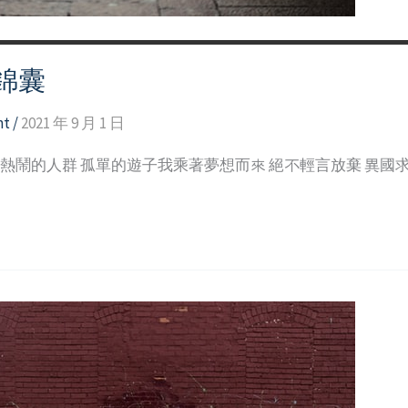
錦囊
nt
/
2021 年 9 月 1 日
道熱鬧的人群 孤單的遊子我乘著夢想而來 絕不輕言放棄 異國求