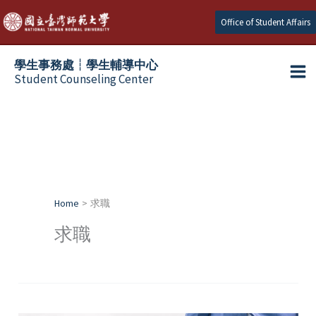
Skip
Office of Student Affairs
to
content
學生事務處┆學生輔導中心
Student Counseling Center
Home
求職
求職