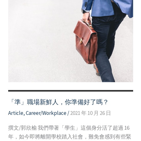
「準」職場新鮮人，你準備好了嗎？
Article
,
Career/Workplace
/
2021 年 10 月 26 日
撰文/郭欣榆 我們帶著「學生」這個身分活了超過 16
年，如今即將離開學校踏入社會，難免會感到有些緊