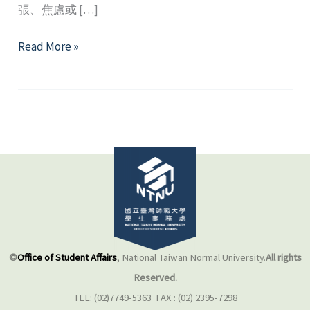
張、焦慮或 […]
「準」
Read More »
職
場
新
鮮
人，
你
準
備
好
了
嗎？
©
Office of Student Affairs
, National Taiwan Normal University.
All rights
Reserved.
TEL: (02)7749-5363 FAX : (02) 2395-7298