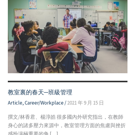
教室裏的春天─班級管理
Article
,
Career/Workplace
/
2021 年 9 月 15 日
撰文/林香君、楊淳皓 很多國內外研究指出，在教師
身心的諸多壓力來源中，教室管理方面的焦慮與挫折
感扮演極重要的角 […]