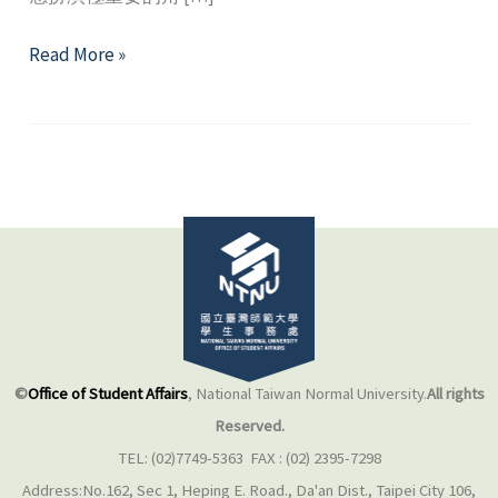
教
Read More »
室
裏
的
春
天
─
班
級
管
理
©
Office of Student Affairs
, National Taiwan Normal University.
All rights
Reserved.
TEL: (02)7749-5363 FAX : (02) 2395-7298
Address:No.162, Sec 1, Heping E. Road., Da'an Dist., Taipei City 106,