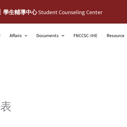
┆學生輔導中心
Student Counseling Center
Affairs
Documents
FNCCSC-IHE
Resource
量表