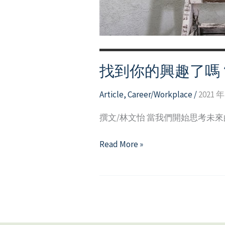
找到你的興趣了嗎
Article
,
Career/Workplace
/
2021 年
撰文/林文怡 當我們開始思考未
找
Read More »
到
你
的
興
趣