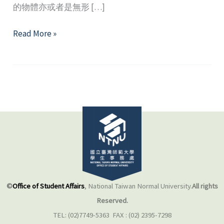
的物體亦或者是無形 […]
揮
Read More »
別
失
落，
讓
生
命
重
新
來
過
©
Office of Student Affairs
, National Taiwan Normal University.
All rights
Reserved.
TEL: (02)7749-5363 FAX : (02) 2395-7298