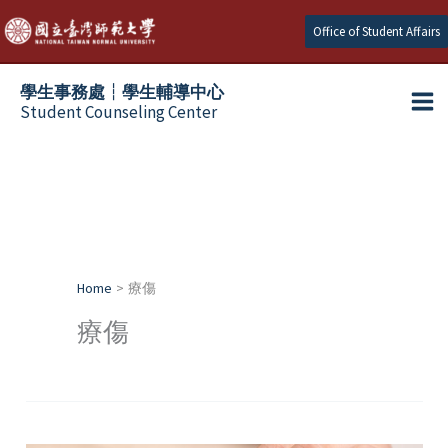
Skip
Office of Student Affairs
to
content
學生事務處┆學生輔導中心
Student Counseling Center
Home
療傷
療傷