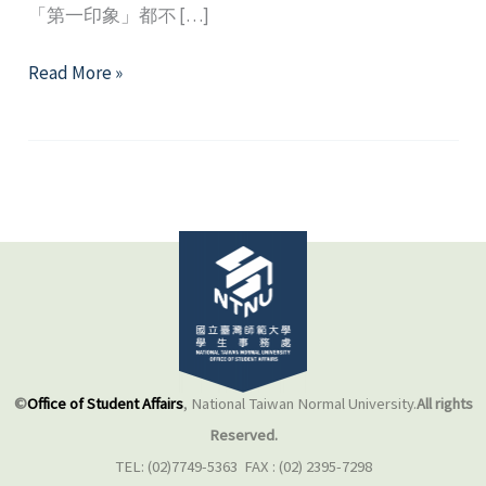
「第一印象」都不 […]
第
Read More »
一
印
象
決
定
愛
情
的
命
運
©
Office of Student Affairs
, National Taiwan Normal University.
All rights
Reserved.
TEL: (02)7749-5363 FAX : (02) 2395-7298